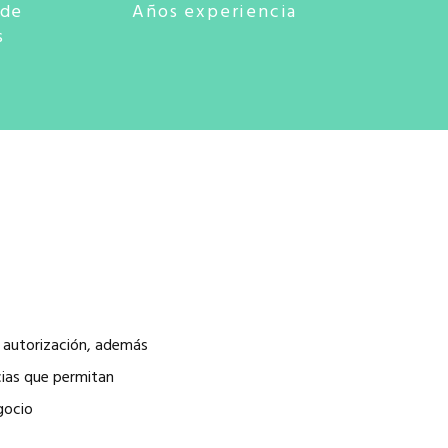
 de
Años experiencia
s
a autorización, además
cias que permitan
gocio